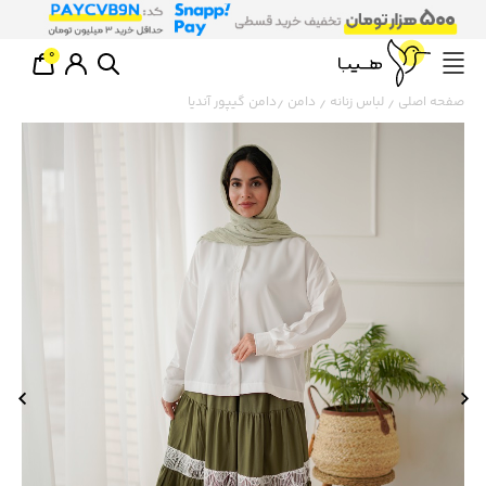
0
صفحه اصلی
لباس زنانه
دامن
دامن گیپور آندیا