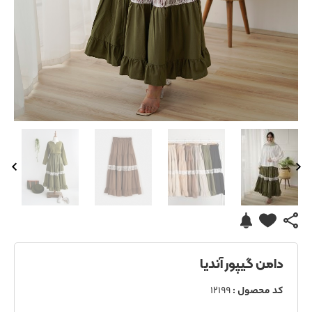
دامن گیپور آندیا
کد محصول :
12199