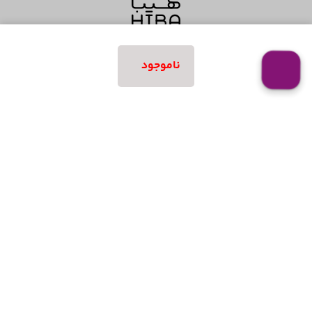
خرید
خدمات ما
ناموجود
همه محصولات
زمان ثبت سفارش
نحوه ارسال سفارش
شرایط بازگرداندن یا تعویض
ارتباط با ما
اطلاعات تماس
فرم استخدام
02533806010
چند رسانه ای
02533806020
مجله هیبا
02533806030
آدرس شعب
شعبه اول قم: بلوار 45 متری صدوق،
درباره هیبا
بین کوچه 20 و خیابان حافظ، پلاک ۲۸۴
*** شعبه دوم قم: بلوار سمیه، نبش
کوچه ۳ *** شعبه تهران: پاسداران،